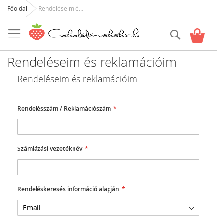
Főoldal
Rendeléseim és reklamációim
Skip
to
Keresés
Kosár
Content
Rendeléseim és reklamációim
Rendeléseim és reklamációim
Rendelésszám / Reklamációszám
Számlázási vezetéknév
Rendeléskeresés információ alapján