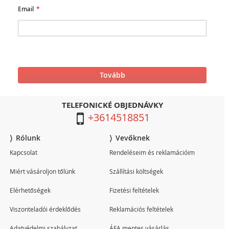
Email
Tovább
TELEFONICKÉ OBJEDNÁVKY
+3614518851
Rólunk
Vevőknek
Kapcsolat
Rendeléseim és reklamációim
Miért vásároljon tőlünk
Szállítási költségek
Elérhetőségek
Fizetési feltételek
Viszonteladói érdeklődés
Reklamációs feltételek
Adatvédelmi szabályzat
ÁFA mentes vásárlás