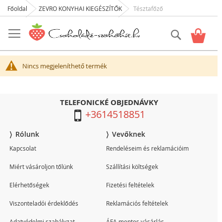
Főoldal
ZEVRO KONYHAI KIEGÉSZÍTŐK
Tésztafőző
Skip
to
Keresés
Kosár
Content
Nincs megjeleníthető termék
TELEFONICKÉ OBJEDNÁVKY
+3614518851
Rólunk
Vevőknek
Kapcsolat
Rendeléseim és reklamációim
Miért vásároljon tőlünk
Szállítási költségek
Elérhetőségek
Fizetési feltételek
Viszonteladói érdeklődés
Reklamációs feltételek
Adatvédelmi szabályzat
ÁFA mentes vásárlás