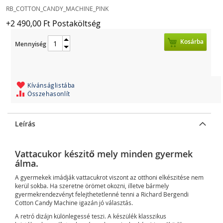
Price
RB_COTTON_CANDY_MACHINE_PINK
+2 490,00 Ft Postaköltség
Kosárba
Mennyiség
Kívánságlistába
Összehasonlít
Leírás
Vattacukor készitő mely minden gyermek
álma.
A gyermekek imádják vattacukrot viszont az otthoni elkészitése nem
kerül sokba. Ha szeretne örömet okozni, illetve bármely
gyermekrendezvényt felejthetetlenné tenni a Richard Bergendi
Cotton Candy Machine igazán jó választás.
A retró dizájn különlegessé teszi. A készülék klasszikus