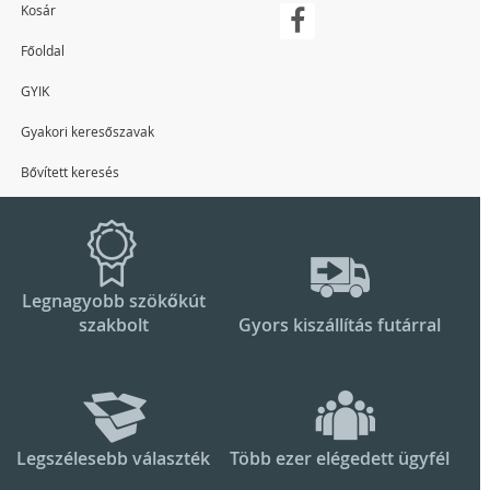
Kosár
Főoldal
GYIK
Gyakori keresőszavak
Bővített keresés
Legnagyobb szökőkút
szakbolt
Gyors kiszállítás futárral
Legszélesebb választék
Több ezer elégedett ügyfél