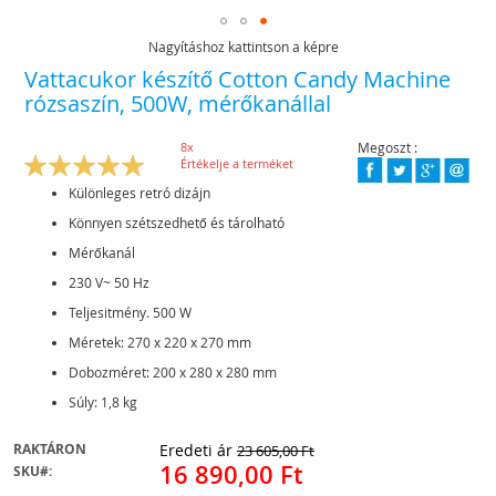
Nagyításhoz kattintson a képre
Skip
Vattacukor készítő Cotton Candy Machine
to
rózsaszín, 500W, mérőkanállal
the
beginning
of
8
x
Megoszt :
Rating:
the
98
100
Értékelje a terméket
% of
images
Különleges retró dizájn
gallery
Könnyen szétszedhető és tárolható
Mérőkanál
230 V~ 50 Hz
Teljesitmény. 500 W
Méretek: 270 x 220 x 270 mm
Dobozméret: 200 x 280 x 280 mm
Súly: 1,8 kg
RAKTÁRON
Eredeti ár
23 605,00 Ft
16 890,00 Ft
SKU
Special