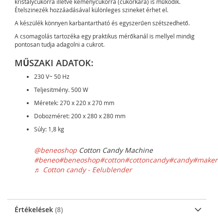
kristálycukorra illetve keménycukorra (cukorkára) is működik.
Ételszinezék hozzáadásával különleges szineket érhet el.
A készülék könnyen karbantartható és egyszerűen szétszedhető.
A csomagolás tartozéka egy praktikus mérőkanál is mellyel mindig
pontosan tudja adagolni a cukrot.
MŰSZAKI ADATOK:
230 V~ 50 Hz
Teljesitmény. 500 W
Méretek: 270 x 220 x 270 mm
Dobozméret: 200 x 280 x 280 mm
Súly: 1,8 kg
@beneoshop
Cotton Candy Machine
#beneo
#beneoshop
#cotton
#cottoncandy
#candy
#maker
♬ Cotton candy - Eelublender
Értékelések
8